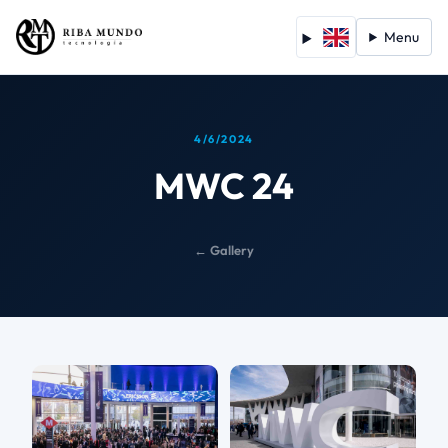
Menu
4/6/2024
MWC 24
← Gallery