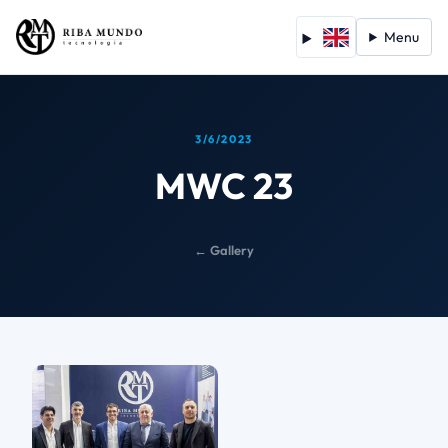
Menu
3/6/2023
MWC 23
← Gallery